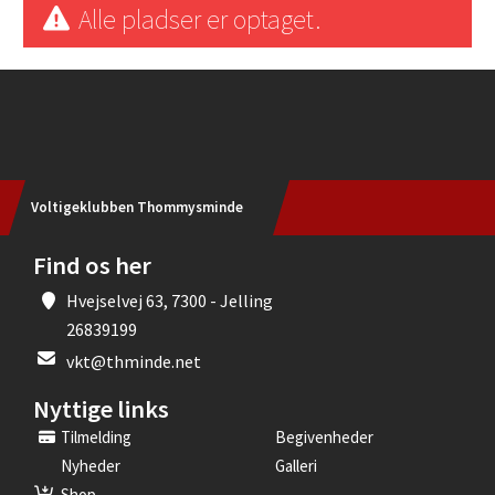
Alle pladser er optaget.
Instagram
Voltigeklubben Thommysminde
Find os her
Hvejselvej 63, 7300 - Jelling
26839199
vkt@thminde.net
Nyttige links
Tilmelding
Begivenheder
Nyheder
Galleri
Shop