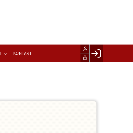
T
KONTAKT
Facebook login
Husk mig
Glemt password
Opret profil
LOG IND