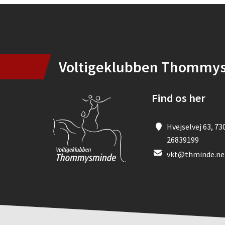
Instagram
Voltigeklubben Thommy
Find os her
Hvejselvej 63, 73
26839199
vkt@thminde.ne