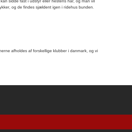
kan sidde fast i udstyr eller hestens hår, og man vil
mykker, og de findes sjældent igen i ridehus bunden.
rne afholdes af forskellige klubber i danmark, og vi