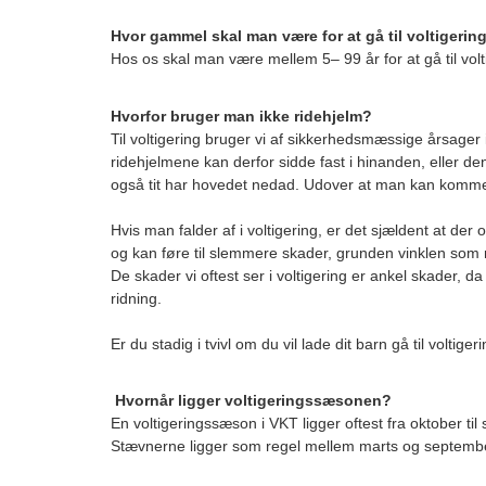
Hvor gammel skal man være for at gå til voltigerin
Hos os skal man være mellem 5– 99 år for at gå til volt
Hvorfor bruger man ikke ridehjelm?
Til voltigering bruger vi af sikkerhedsmæssige årsager 
ridehjelmene kan derfor sidde fast i hinanden, eller de
også tit har hovedet nedad. Udover at man kan komme til
Hvis man falder af i voltigering, er det sjældent at d
og kan føre til slemmere skader, grunden vinklen som 
De skader vi oftest ser i voltigering er ankel skader, 
ridning.
Er du stadig i tvivl om du vil lade dit barn gå til volti
Hvornår ligger voltigeringssæsonen?
En voltigeringssæson i VKT ligger oftest fra oktober til
Stævnerne ligger som regel mellem marts og september, 