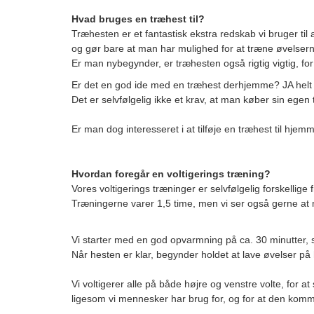
Hvad bruges en træhest til?
Træhesten er et fantastisk ekstra redskab vi bruger til 
og gør bare at man har mulighed for at træne øvelsern
Er man nybegynder, er træhesten også rigtig vigtig, for
Er det en god ide med en træhest derhjemme? JA helt si
Det er selvfølgelig ikke et krav, at man køber sin egen
Er man dog interesseret i at tilføje en træhest til hje
Hvordan foregår en voltigerings træning?
Vores voltigerings træninger er selvfølgelig forskellig
Træningerne varer 1,5 time, men vi ser også gerne at m
Vi starter med en god opvarmning på ca. 30 minutter, 
Når hesten er klar, begynder holdet at lave øvelser p
Vi voltigerer alle på både højre og venstre volte, for a
ligesom vi mennesker har brug for, og for at den komme