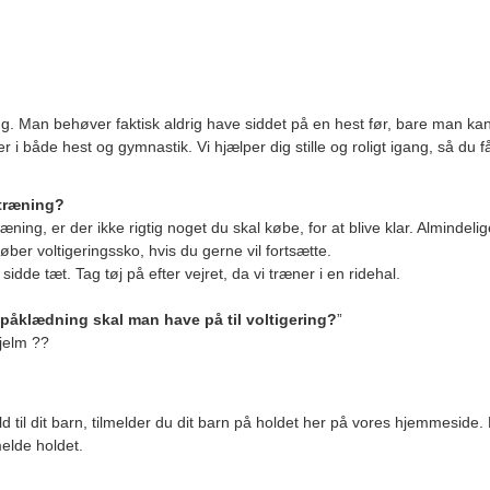
ring. Man behøver faktisk aldrig have siddet på en hest før, bare man kan
 i både hest og gymnastik. Vi hjælper dig stille og roligt igang, så du f
 træning?
 træning, er der ikke rigtig noget du skal købe, for at blive klar. Almin
øber voltigeringssko, hvis du gerne vil fortsætte.
dde tæt. Tag tøj på efter vejret, da vi træner i en ridehal.
påklædning skal man have på til voltigering?
”
hjelm
??
d til dit barn, tilmelder du dit barn på holdet her på vores hjemmeside. Fø
melde holdet.