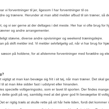
r vi forventninger til jer, ligesom I har forventninger til os
re og trænere. Herunder at man altid melder afbud til sin træner, så de
, og vi ser gerne at der deltages i det meste. Her har vi ofte brug for h
 stævner og andre arrangementer.
deligt stævne, diverse andre opvisninger og weekend træningslejre.
 på skift melder ind. Vi melder selvfølgelig ud, når vi har brug for hjæ
ge sæson på holdene, for at afstemme forventninger med forældre og ele
ng?
et vigtigt at man kan bevæge sig frit i sit tøj, når man træner. Det ska
d til at man ikke sidder fast i udstyret eller hinanden.
es specielle voltigeringssko, som er lavet til sporten. Der findes mange f
dette godt på vej, samtidig med at det giver god fri bevægelse til volti
et er rigtig træls at skulle rette på sit hår hele tiden, fordi det kommer i