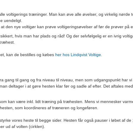
alle voltigerings træninger. Man kan øve alle øvelser, og virkelig nørde 
e uendeligt.
 at den nye voltigør kan prøve voltigeringsøvelser af før de prøver på 
kkert, hvis man har plads og råd! Og der selvfølgelig er en ivrig volt
 træhest.
mmet, kan de bestilles og købes
her hos Lindqvist Voltige.
e fra gang til gang og fra niveau til niveau, men som udgangspunkt har v
an deltager i at gøre hesten klar før og sadle af efter. Det aftales me
som kan være inkl. lidt træning på træhesten. Mens vi mennesker varme
å hesten, som koordineres af træneren og longeføren.
t styrke vores heste til begge sider. Hesten får også pauser i løbet af d
r ud af volten (cirklen).