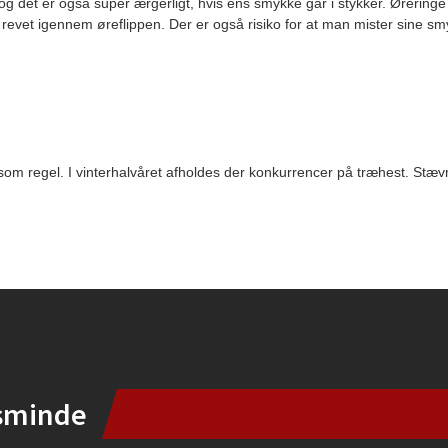
 og det er også super ærgerligt, hvis ens smykke går i stykker. Øreringe 
ld revet igennem øreflippen. Der er også risiko for at man mister sine s
 regel. I vinterhalvåret afholdes der konkurrencer på træhest. Stævne
sminde