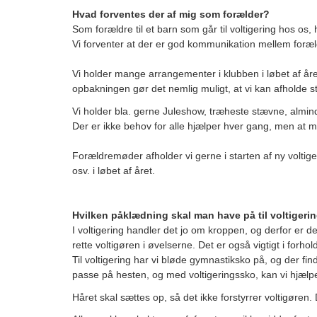
Hvad forventes der af mig som forælder?
Som forældre til et barn som går til voltigering hos os, ha
Vi forventer at der er god kommunikation mellem foræld
Vi holder mange arrangementer i klubben i løbet af året
opbakningen gør det nemlig muligt, at vi kan afholde
Vi holder bla. gerne Juleshow, træheste stævne, almin
Der er ikke behov for alle hjælper hver gang, men at man
Forældremøder afholder vi gerne i starten af ny volti
osv. i løbet af året.
Hvilken påklædning skal man have på til voltigeri
I voltigering handler det jo om kroppen, og derfor er d
rette voltigøren i øvelserne. Det er også vigtigt i forhol
Til voltigering har vi bløde gymnastiksko på, og der find
passe på hesten, og med voltigeringssko, kan vi hjælpe 
Håret skal sættes op, så det ikke forstyrrer voltigøren. D