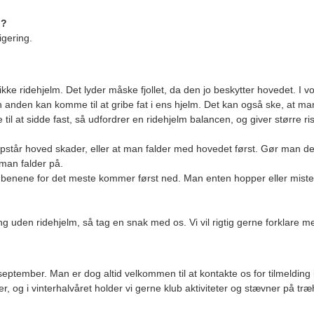
g?
igering.
ikke ridehjelm. Det lyder måske fjollet, da den jo beskytter hovedet. I 
n anden kan komme til at gribe fat i ens hjelm. Det kan også ske, at man
 at sidde fast, så udfordrer en ridehjelm balancen, og giver større risi
er opstår hoved skader, eller at man falder med hovedet først. Gør man 
man falder på.
da benene for det meste kommer først ned. Man enten hopper eller mister 
gering uden ridehjelm, så tag en snak med os. Vi vil rigtig gerne forklare 
 september. Man er dog altid velkommen til at kontakte os for tilmelding 
og i vinterhalvåret holder vi gerne klub aktiviteter og stævner på træ