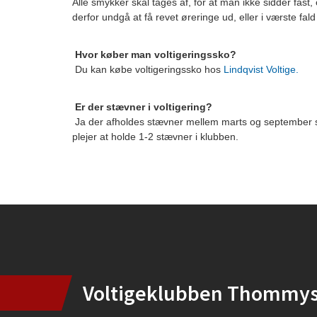
Alle smykker skal tages af, for at man ikke sidder fast,
derfor undgå at få revet øreringe ud, eller i værste fa
Hvor køber man voltigeringssko?
Du kan købe voltigeringssko hos
Lindqvist Voltige.
Er der stævner i voltigering?
Ja der afholdes stævner mellem marts og september som
plejer at holde 1-2 stævner i klubben.
Instagram
Voltigeklubben Thommy