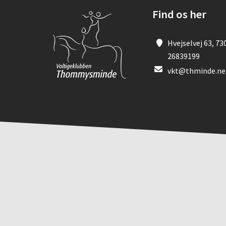
Find os her
Hvejselvej 63, 73
26839199
vkt@thminde.ne