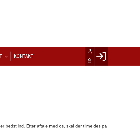
T
KONTAKT
Facebook login
Husk mig
Glemt password
Opret profil
LOG IND
ser bedst ind. Efter aftale med os, skal der tilmeldes på