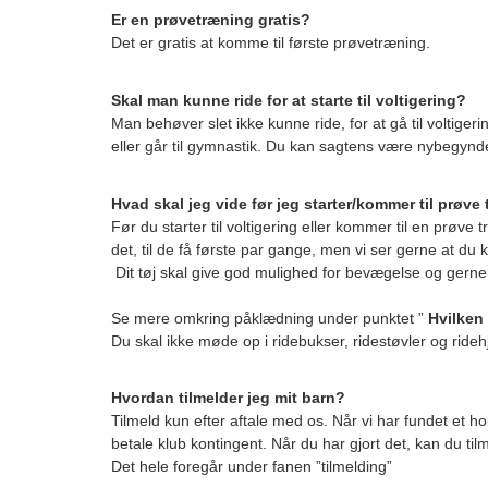
Er en prøvetræning gratis?
Det er gratis at komme til første prøvetræning.
Skal man kunne ride for at starte til voltigering?
Man behøver slet ikke kunne ride, for at gå til voltige
eller går til gymnastik. Du kan sagtens være nybegynder
Hvad skal jeg vide før jeg starter/kommer til prøve
Før du starter til voltigering eller kommer til en prøve
det, til de få første par gange, men vi ser gerne at du k
Dit tøj skal give god mulighed for bevægelse og gerne si
Se mere omkring påklædning under punktet ”
Hvilken 
Du skal ikke møde op i ridebukser, ridestøvler og ride
Hvordan tilmelder jeg mit barn?
Tilmeld kun efter aftale med os. Når vi har fundet et hol
betale klub kontingent. Når du har gjort det, kan du til
Det hele foregår under fanen ”tilmelding”