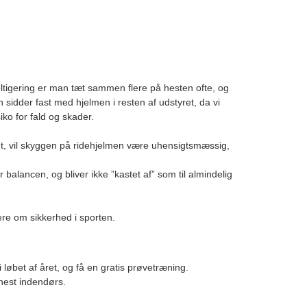
voltigering er man tæt sammen flere på hesten ofte, og
 sidder fast med hjelmen i resten af udstyret, da vi
ko for fald og skader.
det, vil skyggen på ridehjelmen være uhensigtsmæssig,
balancen, og bliver ikke ”kastet af” som til almindelig
mere om sikkerhed i sporten.
i løbet af året, og få en gratis prøvetræning.
hest indendørs.