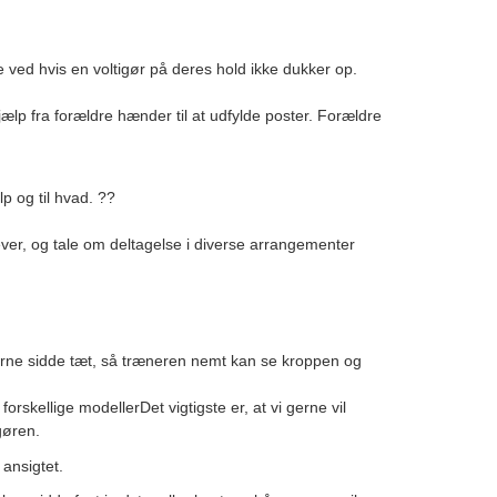
 ved hvis en voltigør på deres hold ikke dukker op.
jælp fra forældre hænder til at udfylde poster. Forældre
lp og til hvad.
??
ver, og tale om deltagelse i diverse arrangementer
l gerne sidde tæt, så træneren nemt kan se kroppen og
orskellige modellerDet vigtigste er, at vi gerne vil
gøren.
 ansigtet.