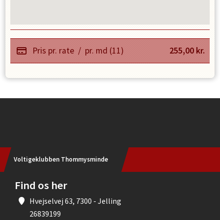
Pris pr. rate
/
pr. md (11)
255,00
kr.
Instagram
Voltigeklubben Thommysminde
Find os her
Hvejselvej 63, 7300 - Jelling
26839199