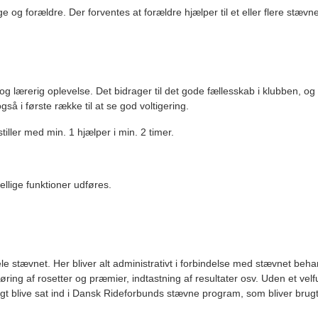
 og forældre. Der forventes at forældre hjælper til et eller flere stævne
 og lærerig oplevelse. Det bidrager til det gode fællesskab i klubben, 
 i første række til at se god voltigering.
tiller med min. 1 hjælper i min. 2 timer.
llige funktioner udføres.
le stævnet. Her bliver alt administrativt i forbindelse med stævnet beha
gøring af rosetter og præmier, indtastning af resultater osv. Uden et v
rtigt blive sat ind i Dansk Rideforbunds stævne program, som bliver bru