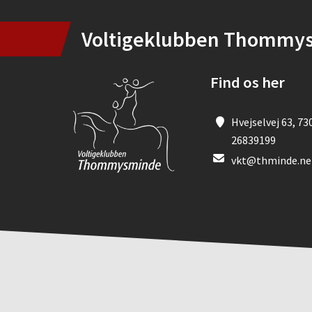
Voltigeklubben Thommy
Find os her
Hvejselvej 63, 73
26839199
vkt@thminde.ne