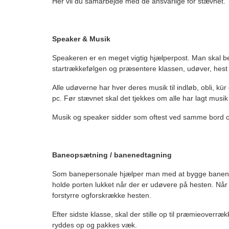
Her vil du samarbejde med de ansvarlige for stævnet.
Speaker & Musik
Speakeren er en meget vigtig hjælperpost. Man skal be
startrækkefølgen og præsentere klassen, udøver, hest o
Alle udøverne har hver deres musik til indløb, obli, kür 
pc. Før stævnet skal det tjekkes om alle har lagt musik
Musik og speaker sidder som oftest ved samme bord og
Baneopsætning / banenedtagning
Som banepersonale hjælper man med at bygge banen op
holde porten lukket når der er udøvere på hesten. Når m
forstyrre ogforskrække hesten.
Efter sidste klasse, skal der stille op til præmieoverr
ryddes op og pakkes væk.