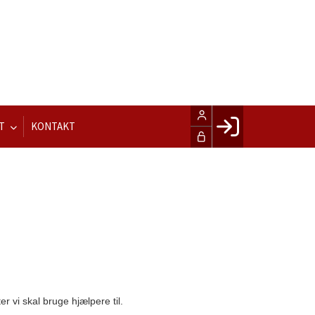
T
KONTAKT
Facebook login
Husk mig
Glemt password
Opret profil
LOG IND
 vi skal bruge hjælpere til.