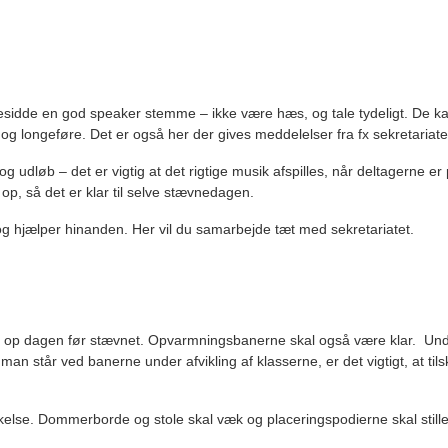
sidde en god speaker stemme – ikke være hæs, og tale tydeligt. De kal
g longeføre. Det er også her der gives meddelelser fra fx sekretariatet,
og udløb – det er vigtig at det rigtige musik afspilles, når deltagerne er
 op, så det er klar til selve stævnedagen.
 hjælper hinanden. Her vil du samarbejde tæt med sekretariatet.
 dagen før stævnet. Opvarmningsbanerne skal også være klar. Under 
an står ved banerne under afvikling af klasserne, er det vigtigt, at til
ækkelse. Dommerborde og stole skal væk og placeringspodierne skal stille