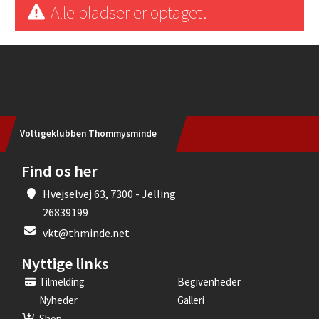
Alle pladser er optaget.
Instagram
Voltigeklubben Thommysminde
Find os her
Hvejselvej 63, 7300 - Jelling
26839199
vkt@thminde.net
Nyttige links
Tilmelding
Begivenheder
Nyheder
Galleri
Shop