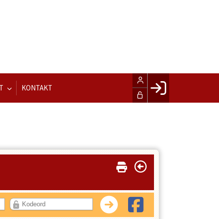
T
KONTAKT
Facebook login
Husk mig
Glemt password
Opret profil
LOG IND