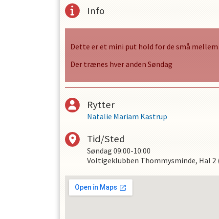
Info
Dette er et mini put hold for de små mellem 0
Der trænes hver anden Søndag
OPRET EN PROFIL
Rytter
Natalie Mariam Kastrup
Tid/Sted
Søndag
09:00-10:00
Voltigeklubben Thommysminde, Hal 2 (L