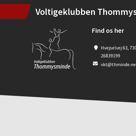
Voltigeklubben Thommy
Find os her
Hvejselvej 63, 73
26839199
vkt@thminde.ne