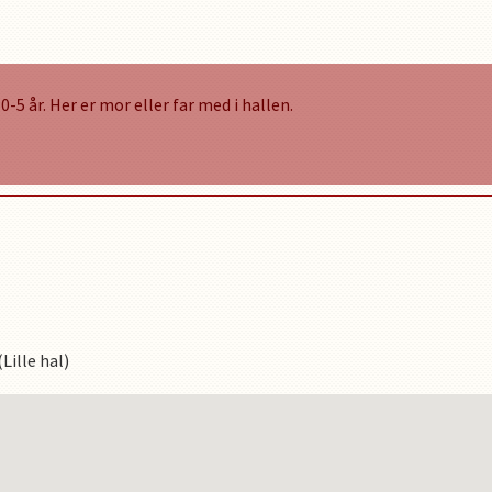
-5 år. Her er mor eller far med i hallen.
ille hal)