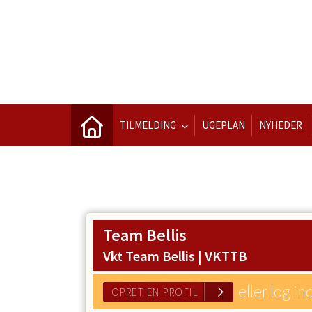
TILMELDING
UGEPLAN
NYHEDER
Team Bellis
Vkt Team Bellis |
VKTTB
eller log in