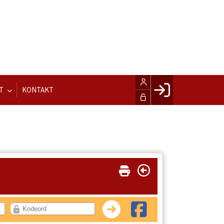
T
KONTAKT
Facebook login
Husk mig
Glemt password
Opret profil
LOG IND