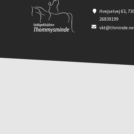
Hvejselvej 63, 73
26839199
vkt@thminde.ne