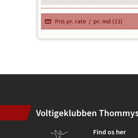
Pris pr. rate
/
pr. md (11)
Instagram
Voltigeklubben Thommy
Find os her