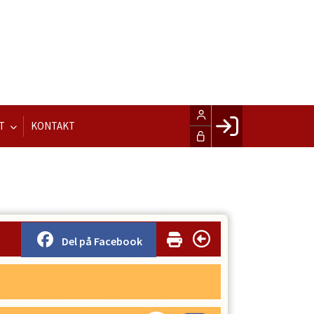
T
KONTAKT
Facebook login
Husk mig
Glemt password
Opret profil
Del på Facebook
LOG IND