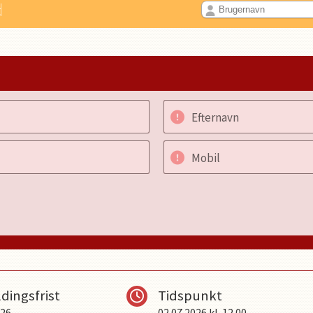
d
Efternavn
Mobil
dingsfrist
Tidspunkt
026
02.07.2026
kl.
12.00
-