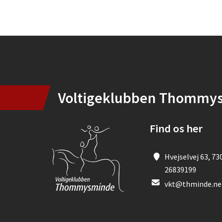
Instagram
Voltigeklubben Thommy
Find os her
Hvejselvej 63, 73
26839199
vkt@thminde.ne