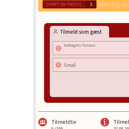
eller log in
Tilmeld som gæst
Deltagers fornavn
OPRET EN PROFIL
Email
Tilmeldte
Tilmel
0
/
100
31.05.2