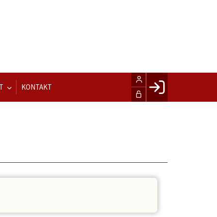
T
KONTAKT
Facebook login
Husk mig
Glemt password
Opret profil
LOG IND