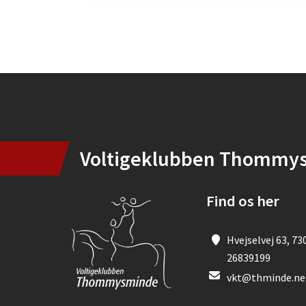
Instagram
Voltigeklubben Thommy
Find os her
Hvejselvej 63, 73
26839199
vkt@thminde.ne